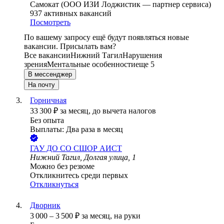
Самокат (ООО ИЗИ Лоджистик — партнер сервиса)
937
активных вакансий
Посмотреть
По вашему запросу ещё будут появляться новые
вакансии. Присылать вам?
Все вакансии
Нижний Тагил
Нарушения
зрения
Ментальные особенности
еще 5
В мессенджер
На почту
Горничная
33 300
₽
за месяц,
до вычета налогов
Без опыта
Выплаты: Два раза в месяц
ГАУ ДО СО СШОР АИСТ
Нижний Тагил, Долгая улица, 1
Можно без резюме
Откликнитесь среди первых
Откликнуться
Дворник
3 000
–
3 500
₽
за месяц,
на руки