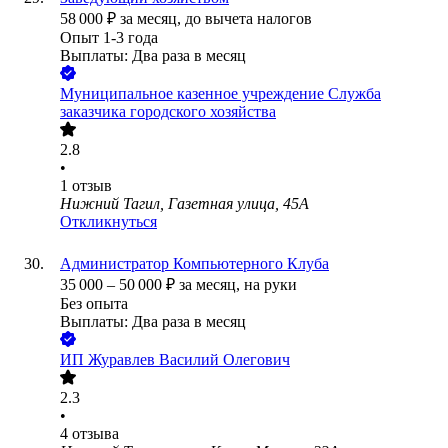
58 000
₽
за месяц,
до вычета налогов
Опыт 1-3 года
Выплаты: Два раза в месяц
Муниципальное казенное учреждение Служба
заказчика городского хозяйства
2.8
•
1
отзыв
Нижний Тагил, Газетная улица, 45А
Откликнуться
Администратор Компьютерного Клуба
35 000
–
50 000
₽
за месяц,
на руки
Без опыта
Выплаты: Два раза в месяц
ИП
Журавлев Василий Олегович
2.3
•
4
отзыва