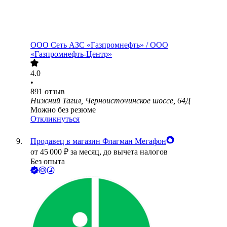
ООО
Сеть АЗС «Газпромнефть» / ООО
«Газпромнефть-Центр»
4.0
•
891
отзыв
Нижний Тагил, Черноисточинское шоссе, 64Д
Можно без резюме
Откликнуться
Продавец в магазин Флагман Мегафон
от
45 000
₽
за месяц,
до вычета налогов
Без опыта