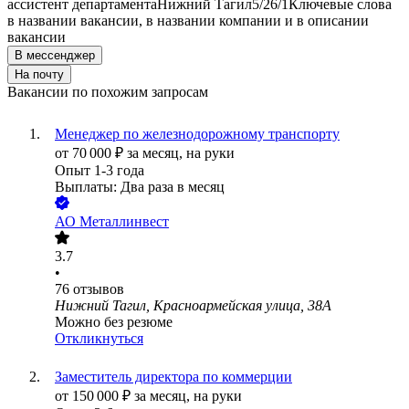
ассистент департамента
Нижний Тагил
5/2
6/1
Ключевые слова
в названии вакансии, в названии компании и в описании
вакансии
В мессенджер
На почту
Вакансии по похожим запросам
Менеджер по железнодорожному транспорту
от
70 000
₽
за месяц,
на руки
Опыт 1-3 года
Выплаты: Два раза в месяц
АО
Металлинвест
3.7
•
76
отзывов
Нижний Тагил, Красноармейская улица, 38А
Можно без резюме
Откликнуться
Заместитель директора по коммерции
от
150 000
₽
за месяц,
на руки