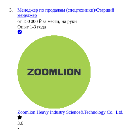
Менеджер по продажам (спецтехники)/Старший
менеджер
от
150 000
₽
за месяц,
на руки
Опыт 1-3 года
Zoomlion Heavy Industry Science&Technology Co., Ltd.
3.6
•