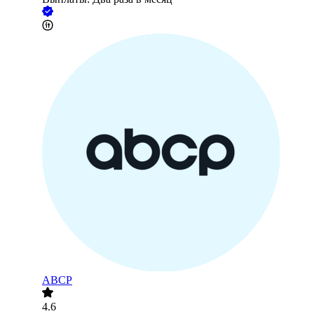
ABCP
4.6