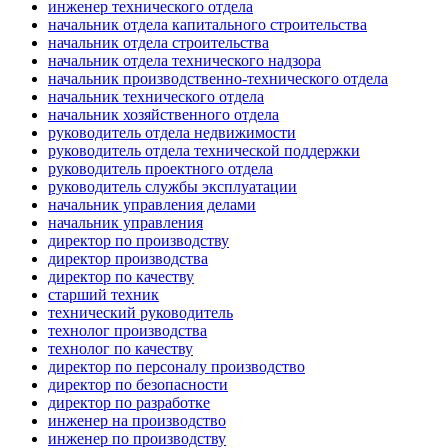
инженер технического отдела
начальник отдела капитального строительства
начальник отдела строительства
начальник отдела технического надзора
начальник производственно-технического отдела
начальник технического отдела
начальник хозяйственного отдела
руководитель отдела недвижимости
руководитель отдела технической поддержки
руководитель проектного отдела
руководитель службы эксплуатации
начальник управления делами
начальник управления
директор по производству
директор производства
директор по качеству
старший техник
технический руководитель
технолог производства
технолог по качеству
директор по персоналу производство
директор по безопасности
директор по разработке
инженер на производство
инженер по производству