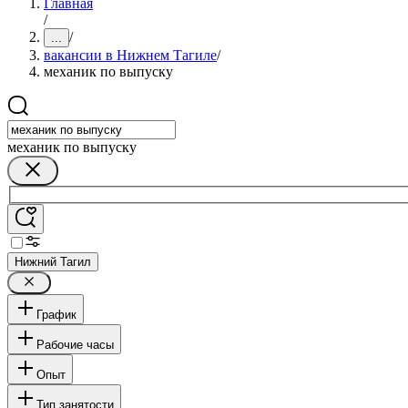
Главная
/
/
...
вакансии в Нижнем Тагиле
/
механик по выпуску
механик по выпуску
Нижний Тагил
График
Рабочие часы
Опыт
Тип занятости