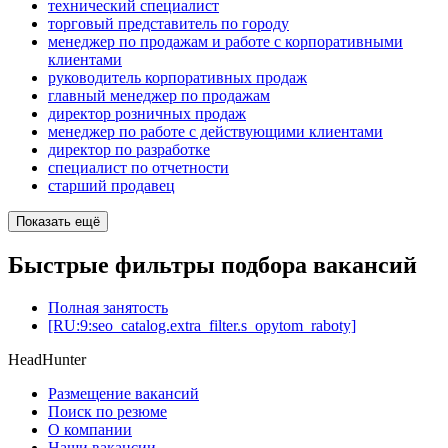
технический специалист
торговый представитель по городу
менеджер по продажам и работе с корпоративными
клиентами
руководитель корпоративных продаж
главный менеджер по продажам
директор розничных продаж
менеджер по работе с действующими клиентами
директор по разработке
специалист по отчетности
старший продавец
Показать ещё
Быстрые фильтры подбора вакансий
Полная занятость
[RU:9:seo_catalog.extra_filter.s_opytom_raboty]
HeadHunter
Размещение вакансий
Поиск по резюме
О компании
Наши вакансии