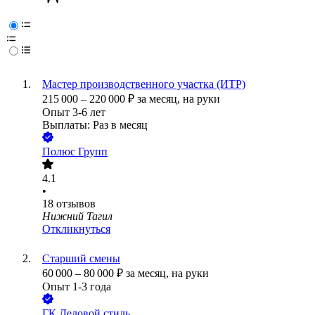
Мастер производственного участка (ИТР)
215 000
–
220 000
₽
за месяц,
на руки
Опыт 3-6 лет
Выплаты: Раз в месяц
Полюс Групп
4.1
•
18
отзывов
Нижний Тагил
Откликнуться
Старший смены
60 000
–
80 000
₽
за месяц,
на руки
Опыт 1-3 года
ГК Деловой стиль