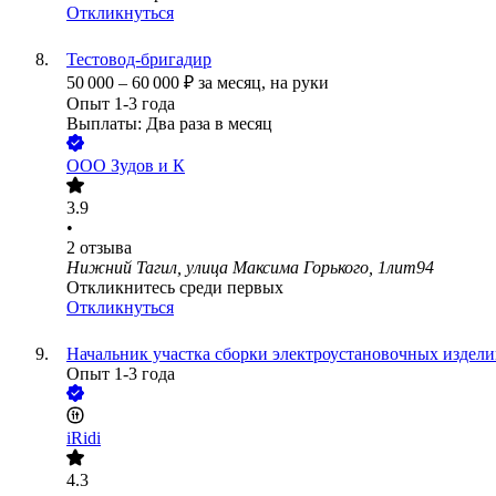
Откликнуться
Тестовод-бригадир
50 000
–
60 000
₽
за месяц,
на руки
Опыт 1-3 года
Выплаты: Два раза в месяц
ООО
Зудов и К
3.9
•
2
отзыва
Нижний Тагил, улица Максима Горького, 1лит94
Откликнитесь среди первых
Откликнуться
Начальник участка сборки электроустановочных издел
Опыт 1-3 года
iRidi
4.3