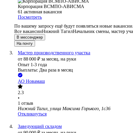
Корпорация ВСМПО-АВИСМА
61
активная вакансия
Посмотреть
По вашему запросу ещё будут появляться новые вакансии
Все вакансии
Нижний Тагил
Начальник смены, мастер уча
В мессенджер
На почту
Мастер производственного участка
от
88 000
₽
за месяц,
на руки
Опыт 1-3 года
Выплаты: Два раза в месяц
АО
Новамаш
2.3
•
1
отзыв
Нижний Тагил, улица Максима Горького, 1с36
Откликнуться
Заведующий складом
от
90 000
₽
за месяц,
на руки