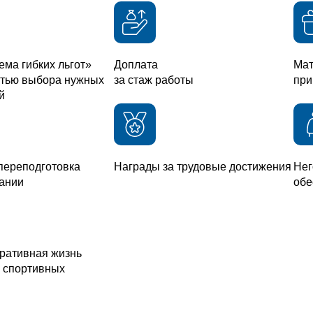
ема гибких льгот»
Доплата
Мат
стью выбора нужных
за стаж работы
при
й
переподготовка
Награды за трудовые достижения
Нег
пании
обе
ративная жизнь
 спортивных