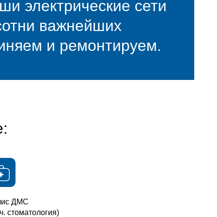
ши электрические сети
сотни важнейших
иняем и ремонтируем.
:
лис ДМС
т.ч. стоматология)