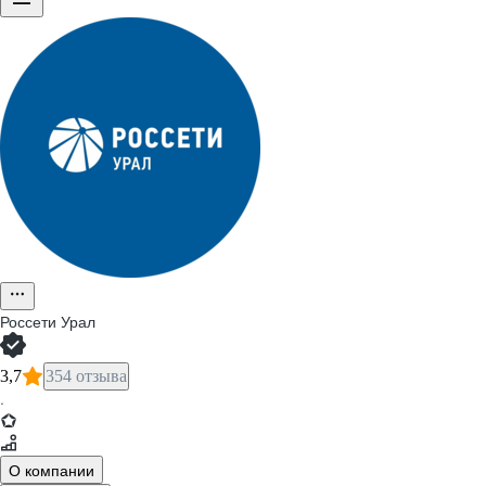
Россети Урал
3,7
354 отзыва
·
О компании