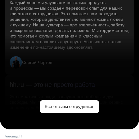
Каждый день мы улучшаем не только продукты
и процессы — мы создаём передовой опыт для наших
клиентов и сотрудников. Это помогает нам находить
решения, которые действительно меняют жизнь людей
к лучшему. Наша культура — про вовлечённость, заботу
и искреннее желание делать полезное. Мы гордимся тем,
что помогаем крутым компаниям и классным
специалистам находить друг друга. Быть частью таких
изменений по‑настоящему вдохновляет.
Сергей Чертов
hh.ru — это не просто работа
Это эмпатичные люди, заслуженные победы и дух
свободы. Мы помогаем миру и создаём лучший сервис
Все отзывы сотрудников
по поиску работы в стране.
Ольга Емельянова
*команда hh