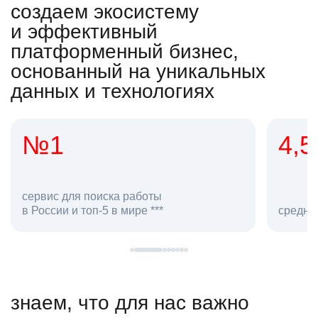
создаем экосистему
и эффективный
платформенный бизнес,
основанный на уникальных
данных и технологиях
4,5
20
сотруд
средняя оценка hh.ru как работодателя **
в hh.ru
знаем, что для нас важно