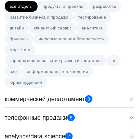
все отделы
продукты и проекты
разработка
развитие бизнеса и продажи
тестирование
дизайн
клиентский сервис
аналитика
финансы
информационная безопасность
маркетинг
корпоративное развитие рынков и капиталов
hr
axo
информационные технологии
юриспруденция
коммерческий департамент
9
Key Account Manager (EdTech)
телефонные продажи
8
HeadHunter::Коммерческий департамент
сегодня
Менеджер по привлечению клиентов (B2B)
analytics/data science
150000 ₽
7