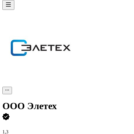
ООО
Элетех
1,3