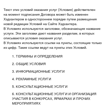
Текст этих условий оказания услуг (Условия) действителен
на момент подписания Договора может быть изменен
Хэдхантером в одностороннем порядке путем размещения
новой редакции Условий на Сайте Хэдхантера.
В Условиях используются заголовки, обозначающие название
услуги. Эти заголовки дают названия разделам, в которых
описываются условия оказания услуг.
В Условиях используются ссылки на пункты, состоящие только
из цифр. Такие ссылки ведут на пункты этих Условий.
1. ТЕРМИНЫ И ОПРЕДЕЛЕНИЯ
2. ОБЩИЕ УСЛОВИЯ
3. ИНФОРМАЦИОННЫЕ УСЛУГИ
1.1. Хэдхантер, или
Хэдхантер, ООО
4. РЕКЛАМНЫЕ УСЛУГИ
HeadHunter, или
«Хэдхантер», ИНН
2.1. Типы и статусы регистрации
5. КОНСУЛЬТАЦИОННЫЕ УСЛУГИ
Исполнитель
7718620740, адрес:
Типы регистрации
3.1. Предоставление доступа к базе данных
2.2. Активация услуг
6. КОНСУЛЬТАЦИОННЫЕ УСЛУГИ И ОРГАНИЗАЦИЯ
125047, г. Москва,
резюме с предложениями Соискателей
Описание и активация
УЧАСТИЯ В КОНКУРСАХ, ЯРМАРКАХ И ПРОЧИХ
2.1.1. Заказчику может быть присвоен один
4.0. Общие условия оказания рекламных услуг
внутригородская
о трудоустройстве с возможностью просмотра
МЕРОПРИЯТИЯХ
из Типов регистраций.
территория
4.0.1. Хэдхантер оказывает Заказчику услугу